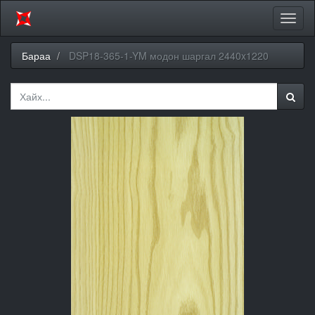
Цэсий
хураа
Бараа
DSP18-365-1-YM модон шаргал 2440x1220