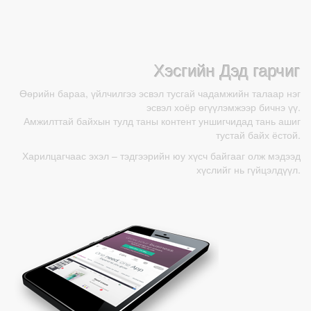
Хэсгийн Дэд гарчиг
Өөрийн бараа, үйлчилгээ эсвэл тусгай чадамжийн талаар нэг
эсвэл хоёр өгүүлэмжээр бичнэ үү.
Амжилттай байхын тулд таны контент уншигчидад тань ашиг
тустай байх ёстой.
Харилцагчаас эхэл – тэдгээрийн юу хүсч байгааг олж мэдээд
хүслийг нь гүйцэлдүүл.