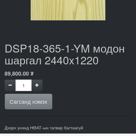
DSP18-365-1-YM модон
шаргал 2440x1220
89,800.00
₮
Сагсанд нэмэх
Дээрх үнэнд НӨАТ-ын татвар багтаагүй