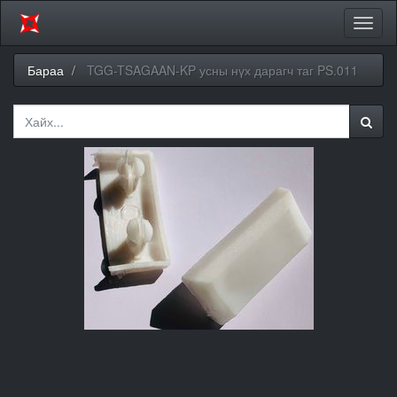
Цэсий
хураа
Бараа
TGG-TSAGAAN-KP усны нүх дарагч таг PS.011