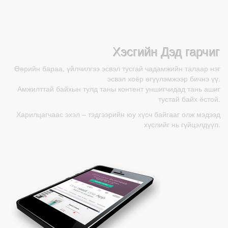
Хэсгийн Дэд гарчиг
Өөрийн бараа, үйлчилгээ эсвэл тусгай чадамжийн талаар нэг
эсвэл хоёр өгүүлэмжээр бичнэ үү.
Амжилттай байхын тулд таны контент уншигчидад тань ашиг
тустай байх ёстой.
Харилцагчаас эхэл – тэдгээрийн юу хүсч байгааг олж мэдээд
хүслийг нь гүйцэлдүүл.