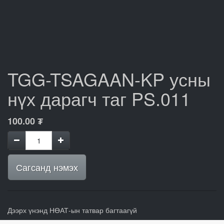
TGG-TSAGAAN-KP усны
нүх дарагч таг PS.011
100.00
₮
Сагсанд нэмэх
Дээрх үнэнд НӨАТ-ын татвар багтаагүй