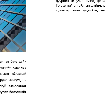
дүүргэлттэй учир бусад фаса
Гэгээвчний онгойлтын шийдлүүд
хувилбарт загваруудыг бид сан
шилэн багц хийх
жилийн хэрэглээ
тлалд гайхалтай
рдэл хэсгүүд нь
лгүй ажиллагааг
вуулах боломжийг