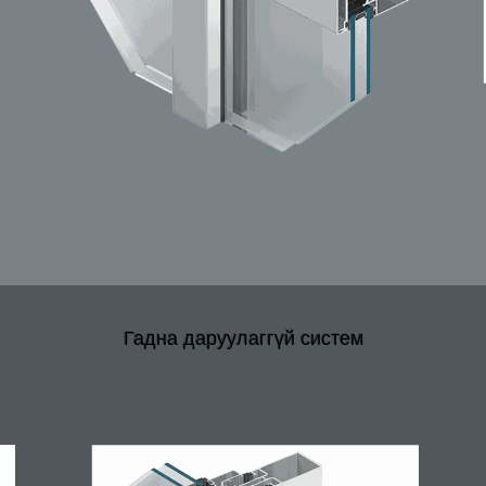
Гадна даруулаггүй систем