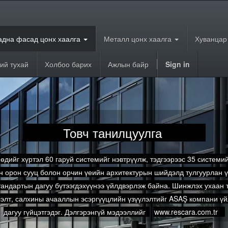
адна фасад цонх хаалга
Металл цонх хаалга
Хуванцар
ий тухай
Холбоо барих
Ажлын байр
Sign in
Товч танилцуулга
дийг хүртэл 60 гаруй системийг нэвтрүүлж, тэдгээрээс 35 системий
йн орон сууц болон орчин үеийн архитектурын шийдэлд тулгуурлан 
андартын дагуу бүтээгдэхүүнээ үйлдвэрлэж байна. Шинжлэх ухаан 
лэлт, салхины ачааллын эсэргүүцлийн үзүүлэлтийг ASAŞ компани 
дагуу гүйцэтгэдэг. Дэлгэрэнгүй мэдээллийг
www.rescara.com.tr