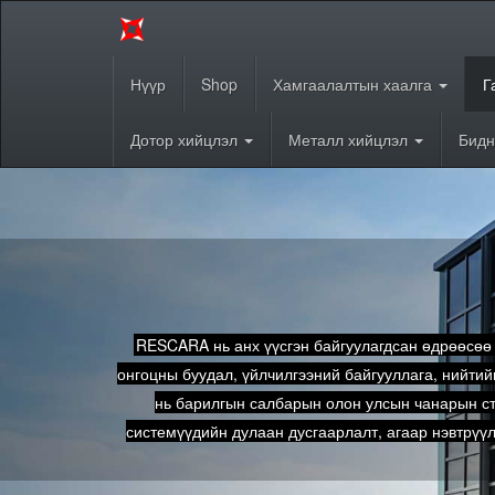
Нүүр
Shop
Хамгаалалтын хаалга
Г
Дотор хийцлэл
Металл хийцлэл
Бидн
RESCARA нь анх үүсгэн байгуулагдсан өдрөөсөө ө
онгоцны буудал, үйлчилгээний байгууллага, нийти
нь барилгын салбарын олон улсын чанарын ст
системүүдийн дулаан дусгаарлалт, агаар нэвтрүү