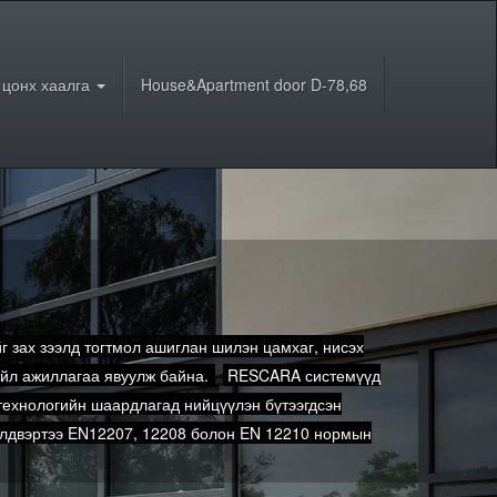
 цонх хаалга
House&Apartment door D-78,68
г зах зээлд тогтмол ашиглан шилэн цамхаг, нисэх
үйл ажиллагаа явуулж байна.
RESCARA системүүд
технологийн шаардлагад нийцүүлэн бүтээгдсэн
үйлдвэртээ EN12207, 12208 болон EN 12210 нормын