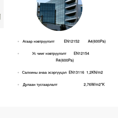
Агаар нэвтрүүлэлт EN12152 A4(600Pa)
Ус чииг нэвтрүүлэлт EN12154
R4(600Pa)
Салхины ачаа эсэргүүцэл EN13116 1,2KN/m2
Дулаан тусгаарлалт 2,76W/m2*K