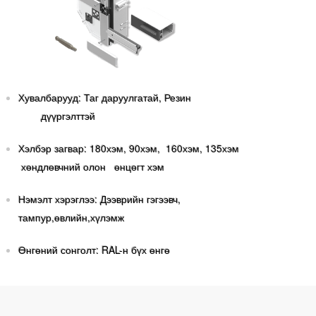
Хувалбарууд: Таг даруулгатай, Резин
дүүргэлттэй
Хэлбэр загвар: 180хэм, 90хэм, 160хэм, 135хэм
хөндлөвчний олон өнцөгт хэм
Нэмэлт хэрэглээ: Дээврийн гэгээвч,
тампур,өвлийн,хүлэмж
Өнгөний сонголт: RAL-н бүх өнгө