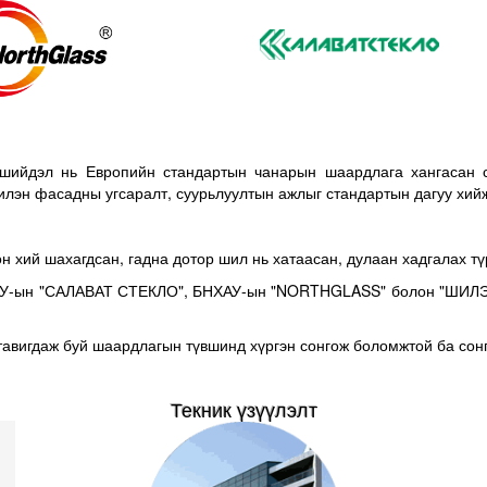
ийдэл нь Европийн стандартын чанарын шаардлага хангасан сер
илэн фасадны угсаралт, суурьлуултын ажлыг стандартын дагуу хийж
н хий шахагдсан, гадна дотор шил нь хатаасан, дулаан хадгалах т
ОХУ-ын "САЛАВАТ СТЕКЛО", БНХАУ-ын "NORTHGLASS" болон "ШИЛЭН
тавигдаж буй шаардлагын түвшинд хүргэн сонгож боломжтой ба сон
Текник үзүүлэлт