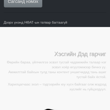
Сагсанд нэмэх
Дээрх үнэнд НӨАТ-ын татвар багтаагүй
Хэсгийн Дэд гарчиг
Өөрийн бараа, үйлчилгээ эсвэл тусгай чадамжийн талаар нэг
эсвэл хоёр өгүүлэмжээр бичнэ үү.
Амжилттай байхын тулд таны контент уншигчидад тань ашиг
тустай байх ёстой.
Харилцагчаас эхэл – тэдгээрийн юу хүсч байгааг олж мэдээд
хүслийг нь гүйцэлдүүл.