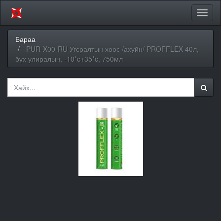
Цэсий
хураа
Бараа
PUR-X00-RU Угсралтын хөөс /ахуйн/ PROFFLEX 40л,
бүх улиралын, -10*c+35*c, 750мл