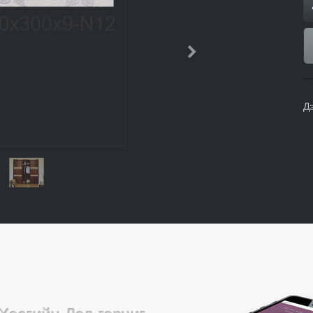
Дараачийн
Д