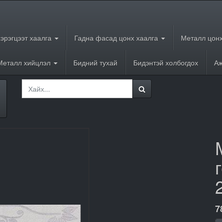
хэрэгцээт хаалга
Гадна фасад цонх хаалга
Металл цонх
Металл хийцлэл
Бидний тухай
Бидэнтэй холбогдох
Аж
7