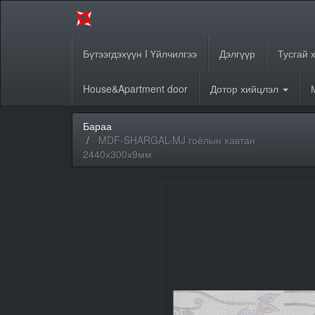
Бүтээгдэхүүн I Үйлчилгээ
Дэлгүүр
Тусгай 
House&Apartment door
Дотор хийцлэл
Бараа
MDF-SHARGAL-MJ гоёлын хавтан
2440х300х9мм