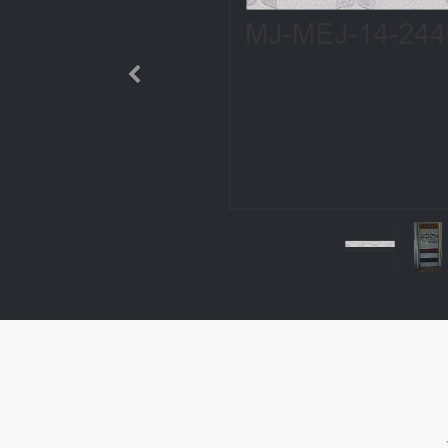
Өмнөх