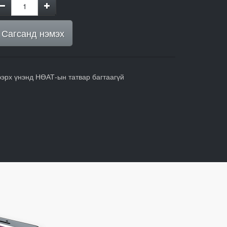
Сагсанд нэмэх
ээрх үнэнд НӨАТ-ын татвар багтаагүй