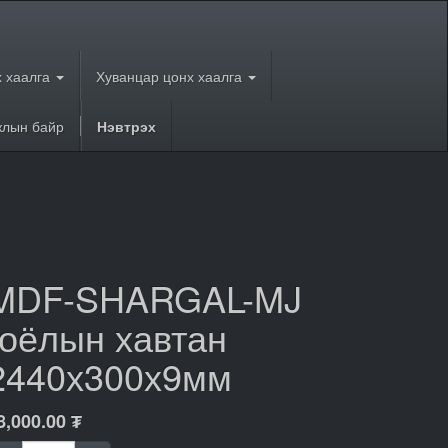
 хаалга
Хуванцар цонх хаалга
лын байр
Нэвтрэх
MDF-SHARGAL-MJ
гоёлын хавтан
2440х300х9мм
8,000.00
₮