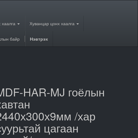
 хаалга
Хуванцар цонх хаалга
лын байр
Нэвтрэх
MDF-HAR-MJ гоёлын
хавтан
2440х300х9мм /хар
суурьтай цагаан