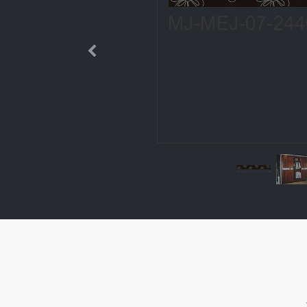
Өмнөх