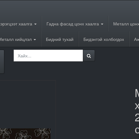
хэрэгцээт хаалга
Гадна фасад цонх хаалга
Металл цонх
Металл хийцлэл
Бидний тухай
Бидэнтэй холбогдох
Аж