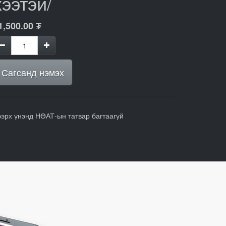
хээтэй/
1,500.00
₮
Сагсанд нэмэх
ээрх үнэнд НӨАТ-ын татвар багтаагүй