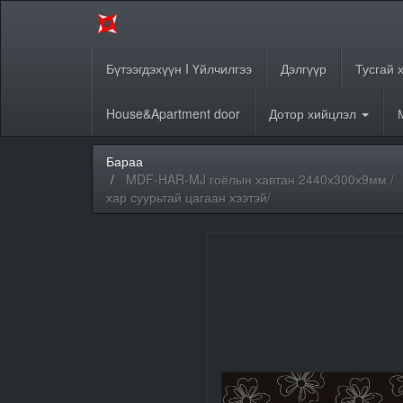
Бүтээгдэхүүн I Үйлчилгээ
Дэлгүүр
Тусгай 
House&Apartment door
Дотор хийцлэл
Бараа
MDF-HAR-MJ гоёлын хавтан 2440х300х9мм /
хар суурьтай цагаан хээтэй/