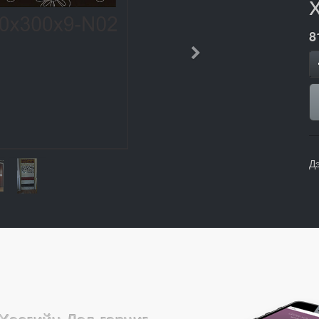
8
Дараачийн
Д