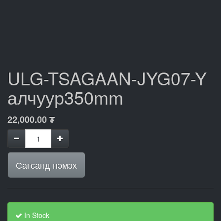
ULG-TSAGAAN-JYG07-Y
алчуур350mm
22,000.00
₮
Сагсанд нэмэх
In Stock