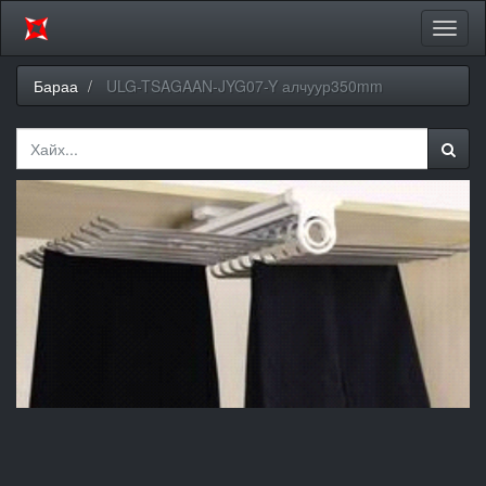
Цэсий
хураа
Бараа
ULG-TSAGAAN-JYG07-Y алчуур350mm