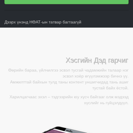
Дээрх үнэнд НӨАТ-ын татвар багтаагүй
Хэсгийн Дэд гарчиг
Өөрийн бараа, үйлчилгээ эсвэл тусгай чадамжийн талаар нэг
эсвэл хоёр өгүүлэмжээр бичнэ үү.
Амжилттай байхын тулд таны контент уншигчидад тань ашиг
тустай байх ёстой.
Харилцагчаас эхэл – тэдгээрийн юу хүсч байгааг олж мэдээд
хүслийг нь гүйцэлдүүл.