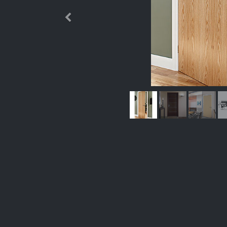
Өмнөх