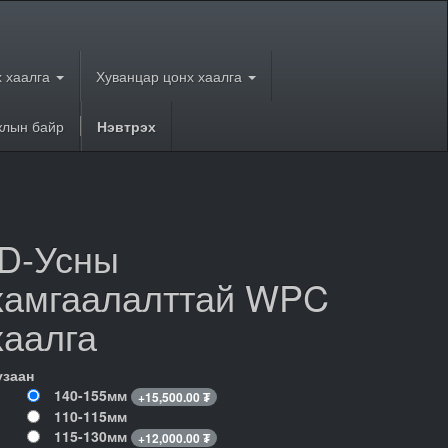
 хаалга
Хуванцар цонх хаалга
лын байр
Нэвтрэх
ID-Усны
хамгаалалттай WPC
хаалга
узаан
140-155мм
+
15,500.00
₮
110-115мм
115-130мм
+
12,000.00
₮