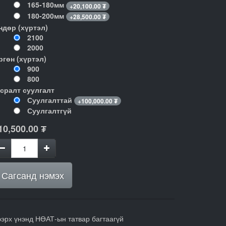
165-180мм
+
20,100.00
₮
180-200мм
+
28,500.00
₮
ндөр (хүртэл)
2100
2000
ргөн (хүртэл)
900
800
гсралт суулгалт
Суулгалттай
+
100,000.00
₮
Суулгалтгүй
10,500.00
₮
Сагсанд нэмэх
ээрх үнэнд НӨАТ-ын татвар багтаагүй