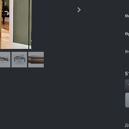
Дараачийн
Ө
Ө
У
5
Д