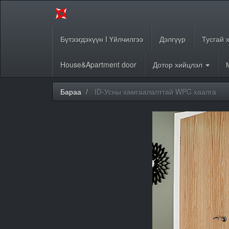
Бүтээгдэхүүн I Үйлчилгээ
Дэлгүүр
Тусгай 
House&Apartment door
Дотор хийцлэл
Бараа
ID-Усны хамгаалалттай WPC хаалга