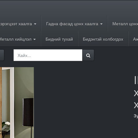
хэрэгцээт хаалга
Гадна фасад цонх хаалга
Металл цонх
Металл хийцлэл
Бидний тухай
Бидэнтэй холбогдох
Аж
З