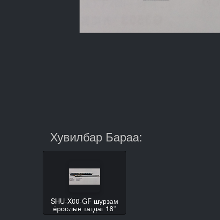
Хувилбар Бараа:
SHU-X00-GF шурзам
ёроолын татдаг 18"