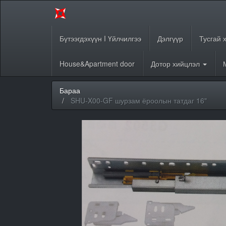
Бүтээгдэхүүн I Үйлчилгээ
Дэлгүүр
Тусгай 
House&Apartment door
Дотор хийцлэл
Бараа
SHU-X00-GF шурзам ёроолын татдаг 16"