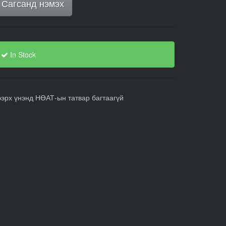
Сагсанд нэмэх
In Stock
ээрх үнэнд НӨАТ-ын татвар багтаагүй