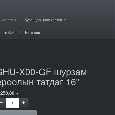
 хаалга
Хуванцар цонх хаалга
лын байр
Нэвтрэх
SHU-X00-GF шурзам
ёроолын татдаг 16"
,250.00
₮