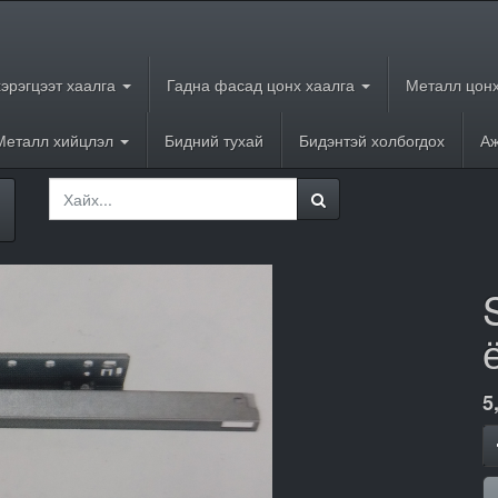
хэрэгцээт хаалга
Гадна фасад цонх хаалга
Металл цонх
Металл хийцлэл
Бидний тухай
Бидэнтэй холбогдох
Аж
5