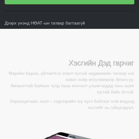
Дээрх үнэнд НӨАТ-ын татвар багтаагүй
Хэсгийн Дэд гарчиг
Өөрийн бараа, үйлчилгээ эсвэл тусгай чадамжийн талаар нэг
эсвэл хоёр өгүүлэмжээр бичнэ үү.
Амжилттай байхын тулд таны контент уншигчидад тань ашиг
тустай байх ёстой.
Харилцагчаас эхэл – тэдгээрийн юу хүсч байгааг олж мэдээд
хүслийг нь гүйцэлдүүл.