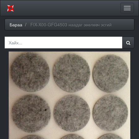
Цэсий
хураа
Бараа
FIX-X00-GFG4503 наадаг зөөлөвч эсгий