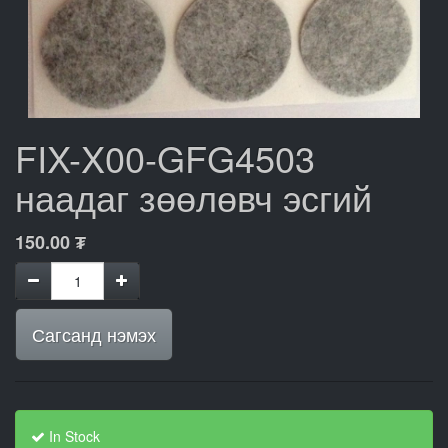
FIX-X00-GFG4503
наадаг зөөлөвч эсгий
150.00
₮
Сагсанд нэмэх
In Stock