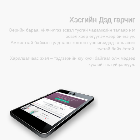
Хэсгийн Дэд гарчиг
Өөрийн бараа, үйлчилгээ эсвэл тусгай чадамжийн талаар нэг
эсвэл хоёр өгүүлэмжээр бичнэ үү.
Амжилттай байхын тулд таны контент уншигчидад тань ашиг
тустай байх ёстой.
Харилцагчаас эхэл – тэдгээрийн юу хүсч байгааг олж мэдээд
хүслийг нь гүйцэлдүүл.