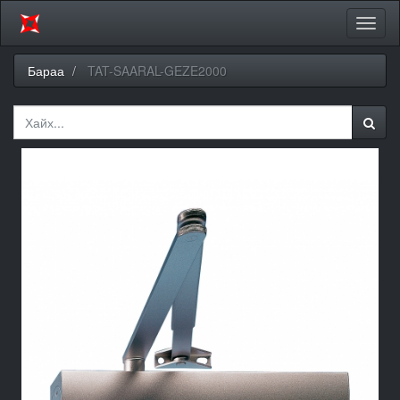
Цэсий
хураа
Бараа
TAT-SAARAL-GEZE2000