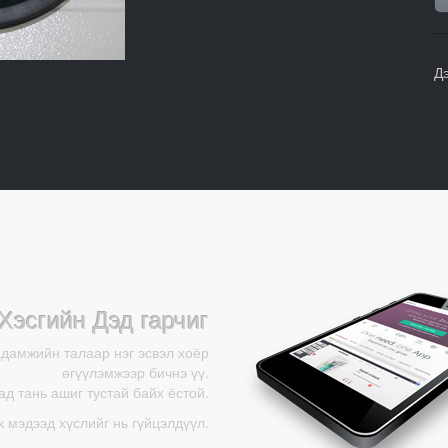
Д
Хэсгийн Дэд гарчиг
адамжийн талаар нэг эсвэл хоёр
өгүүлэмжээр бичнэ үү.
д тань ашиг тустай байх ёстой.
ж мэдээд хүслийг нь гүйцэлдүүл.