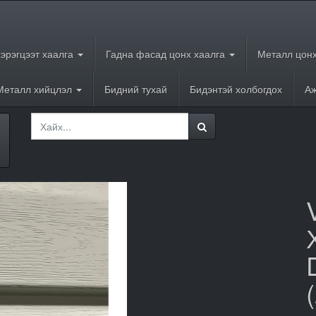
хэрэгцээт хаалга
Гадна фасад цонх хаалга
Металл цонх
Металл хийцлэл
Бидний тухай
Бидэнтэй холбогдох
Аж