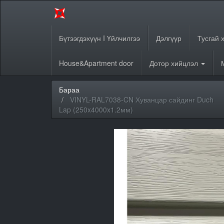
Бүтээгдэхүүн I Үйлчилгээ
Дэлгүүр
Тусгай 
House&Apartment door
Дотор хийцлэл
Бараа
VINYL-RAL7038-CN Хуванцар сайдинг Duch
Lap (250x4000x1.2мм)