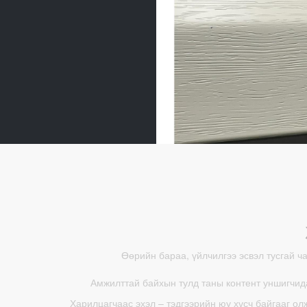
Өөрийн бараа, үйлчилгээ эсвэл тусгай ч
Амжилттай байхын тулд таны контент уншигчида
Харилцагчаас эхэл – тэдгээрийн юу хүсч байгааг ол