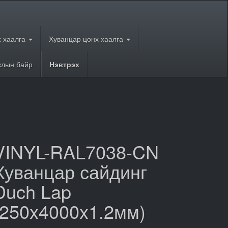
 хаалга
Хуванцар цонх хаалга
лын байр
Нэвтрэх
VINYL-RAL7038-CN
Хуванцар сайдинг
Duch Lap
(250x4000x1.2мм)