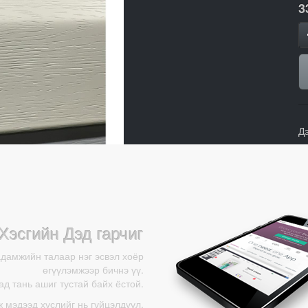
3
Д
Хэсгийн Дэд гарчиг
адамжийн талаар нэг эсвэл хоёр
өгүүлэмжээр бичнэ үү.
д тань ашиг тустай байх ёстой.
ж мэдээд хүслийг нь гүйцэлдүүл.