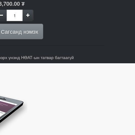
3,700.00
₮
Сагсанд нэмэх
ээрх үнэнд НӨАТ-ын татвар багтаагүй