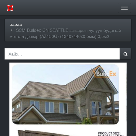
Цэсий
хураа
Бараа
SCM-Buildex-CN SEATTLE загварын чулуун будагтай
металл дээвэр (AZ150G) (1340x440x0,5мм) 0,5м2