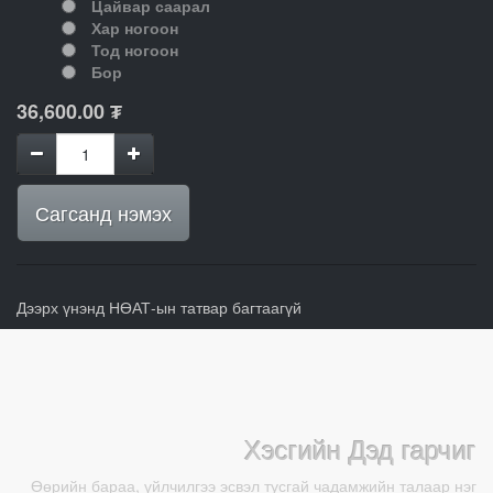
Цайвар саарал
Хар ногоон
Тод ногоон
Бор
36,600.00
₮
Сагсанд нэмэх
Дээрх үнэнд НӨАТ-ын татвар багтаагүй
Хэсгийн Дэд гарчиг
Өөрийн бараа, үйлчилгээ эсвэл тусгай чадамжийн талаар нэг