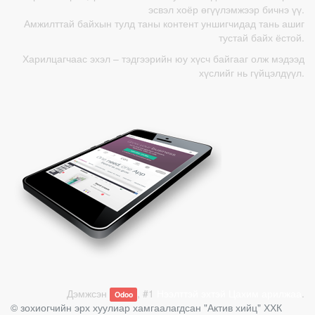
эсвэл хоёр өгүүлэмжээр бичнэ үү.
Амжилттай байхын тулд таны контент уншигчидад тань ашиг
тустай байх ёстой.
Харилцагчаас эхэл – тэдгээрийн юу хүсч байгааг олж мэдээд
хүслийг нь гүйцэлдүүл.
Дэмжсэн
, #1
Нээлттэй эхтэй Цахим арилжаа
.
Odoo
© зохиогчийн эрх хуулиар хамгаалагдсан
"Актив хийц" ХХК