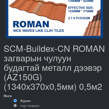
SCM-Buildex-CN ROMAN
загварын чулуун
будагтай металл дээвэр
(AZ150G)
(1340x370x0,5мм) 0,5м2
Өнгө
Хүрэн
хар саарал