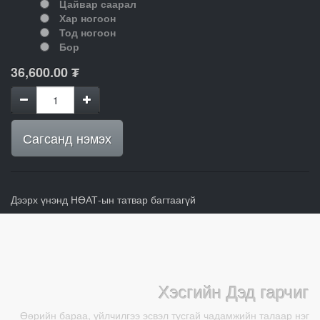
Цайвар саарал
Хар ногоон
Тод ногоон
Бор
36,600.00
₮
Сагсанд нэмэх
Дээрх үнэнд НӨАТ-ын татвар багтаагүй
Хэсгийн Дэд гарчиг
Өөрийн бараа, үйлчилгээ эсвэл тусгай чадамжийн талаар нэг