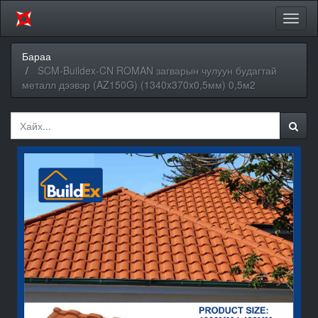
Цэсий
хураа
Бараа
SCM-Buildex-CN ROMAN загварын чулуун будагтай
металл дээвэр (AZ150G) (1340x370x0,5мм) 0,5м2