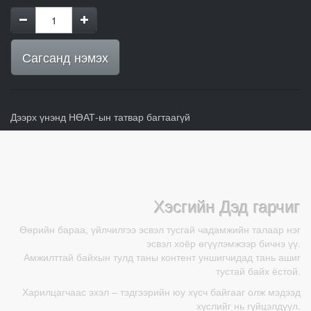
Сагсанд нэмэх
Дээрх үнэнд НӨАТ-ын татвар багтаагүй
Хэсгийн Дэд гарчиг
Өөрийн бараа, үйлчилгээ эсвэл тусгай чадамжийн талаар нэг
эсвэл хоёр өгүүлэмжээр бичнэ үү.
Амжилттай байхын тулд таны контент уншигчидад тань ашиг
тустай байх ёстой.
Харилцагчаас эхэл – тэдгээрийн юу хүсч байгааг олж мэдээд
хүслийг нь гүйцэлдүүл.