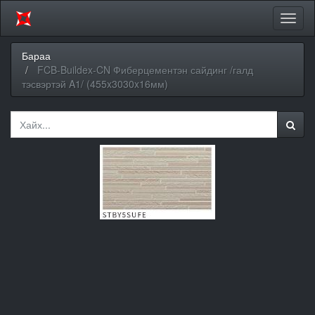
Цэсий
хураа
Бараа
FCB-Buildex-CN Фиберцементэн сайдинг /галд
тэсвэртэй A1/ (455x3030x16мм)