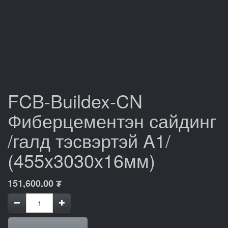
FCB-Buildex-CN
Фиберцементэн сайдинг
/галд тэсвэртэй A1/
(455x3030x16мм)
151,600.00
₮