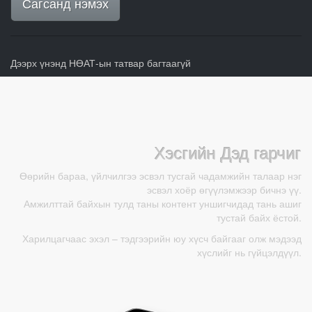
Сагсанд нэмэх
Дээрх үнэнд НӨАТ-ын татвар багтаагүй
Хэсгийн Дэд гарчиг
Өөрийн бараа, үйлчилгээ эсвэл тусгай чадамжийн талаар нэг
эсвэл хоёр өгүүлэмжээр бичнэ үү.
Амжилттай байхын тулд таны контент уншигчидад тань ашиг
тустай байх ёстой.
Харилцагчаас эхэл – тэдгээрийн юу хүсч байгааг олж мэдээд
хүслийг нь гүйцэлдүүл.