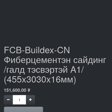
FCB-Buildex-CN
Фиберцементэн сайдинг
/галд тэсвэртэй A1/
(455x3030x16мм)
151,600.00
₮