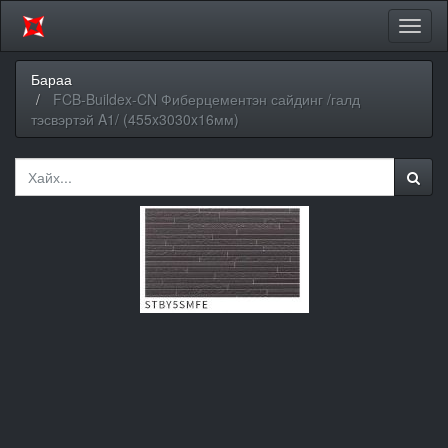
Цэсий
хураа
Бараа
FCB-Buildex-CN Фиберцементэн сайдинг /галд
тэсвэртэй A1/ (455x3030x16мм)