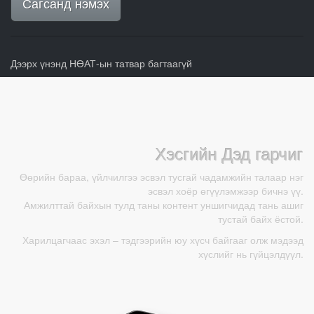
Сагсанд нэмэх
Дээрх үнэнд НӨАТ-ын татвар багтаагүй
Хэсгийн Дэд гарчиг
Өөрийн бараа, үйлчилгээ эсвэл тусгай чадамжийн талаар нэг
эсвэл хоёр өгүүлэмжээр бичнэ үү.
Амжилттай байхын тулд таны контент уншигчидад тань ашиг
тустай байх ёстой.
Харилцагчаас эхэл – тэдгээрийн юу хүсч байгааг олж мэдээд
хүслийг нь гүйцэлдүүл.