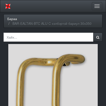
Цэсий
хураа
Бараа
BAR-EALTAN-BTC ALU C хэлбэртэй бариул 30х350