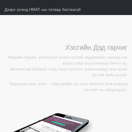
Дээрх үнэнд НӨАТ-ын татвар багтаагүй
Хэсгийн Дэд гарчиг
Өөрийн бараа, үйлчилгээ эсвэл тусгай чадамжийн талаар нэг
эсвэл хоёр өгүүлэмжээр бичнэ үү.
Амжилттай байхын тулд таны контент уншигчидад тань ашиг
тустай байх ёстой.
Харилцагчаас эхэл – тэдгээрийн юу хүсч байгааг олж мэдээд
хүслийг нь гүйцэлдүүл.