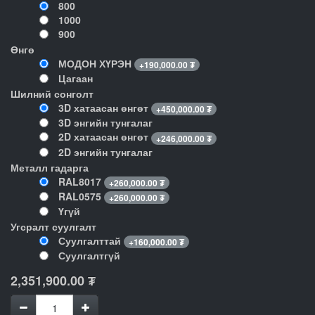
800
1000
900
Өнгө
МОДОН ХҮРЭН
+
190,000.00
₮
Цагаан
Шилний сонголт
3D хатаасан өнгөт
+
450,000.00
₮
3D энгийн тунгалаг
2D хатаасан өнгөт
+
246,000.00
₮
2D энгийн тунгалаг
Металл гадарга
RAL8017
+
260,000.00
₮
RAL0575
+
260,000.00
₮
Үгүй
Угсралт суулгалт
Суулгалттай
+
160,000.00
₮
Суулгалтгүй
2,351,900.00
₮