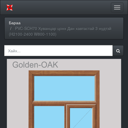
Цэсий
хураа
Бараа
PVC-SCH70 Хуванцар цонх Дан хавтастай 3 нүдтэй
(H2100-2400 W800-1100)