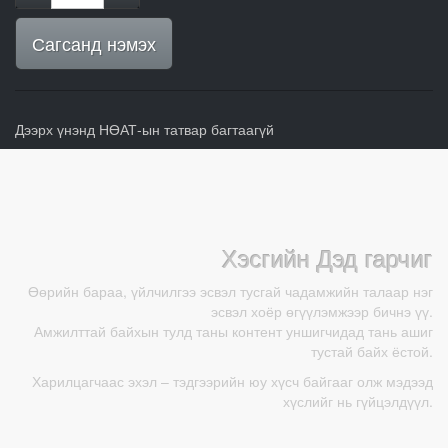
Сагсанд нэмэх
Дээрх үнэнд НӨАТ-ын татвар багтаагүй
Хэсгийн Дэд гарчиг
Өөрийн бараа, үйлчилгээ эсвэл тусгай чадамжийн талаар нэг
эсвэл хоёр өгүүлэмжээр бичнэ үү.
Амжилттай байхын тулд таны контент уншигчидад тань ашиг
тустай байх ёстой.
Харилцагчаас эхэл – тэдгээрийн юу хүсч байгааг олж мэдээд
хүслийг нь гүйцэлдүүл.