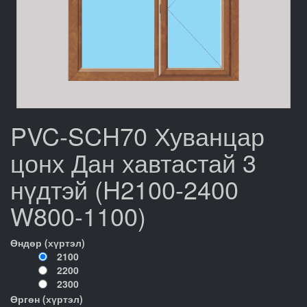
PVC-SCH70 Хуванцар
цонх Дан хавтастай 3
нүдтэй (H2100-2400
W800-1100)
Өндөр (хүртэл)
2100
2200
2300
Өргөн (хүртэл)